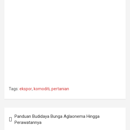
Tags:
ekspor
,
komoditi
,
pertanian
Post
Panduan Budidaya Bunga Aglaonema Hingga
navigation
Perawatannya