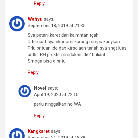
Reply
Wahyu
says:
September 18, 2019 at 21:35
Sya petani karet dari kalmntan tgah
D tempat sya ekonomi kurang mmpu kbnykan
Prlu bntuan ide dan ktrsdiaan tanah sya sngt luas
untk LBH prdktif mmrlukan ide2 briliant .
Smoga bisa d bntu
Reply
Novel
says:
April 19, 2020 at 22:15
perlu ninggalkan no WA
Reply
Kangkaret
says:
September 21, 2019 at 18:39