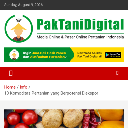
Skip
Sunday, August 9, 2026
to
content
Startup Sosial Petani Indonesia
Pak Tani Digital
Home
Info
13 Komoditas Pertanian yang Berpotensi Diekspor