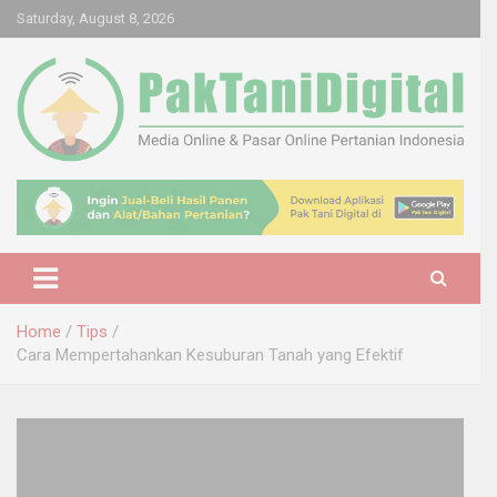
Skip
Saturday, August 8, 2026
to
content
Startup Sosial Petani Indonesia
Pak Tani Digital
Home
Tips
Cara Mempertahankan Kesuburan Tanah yang Efektif