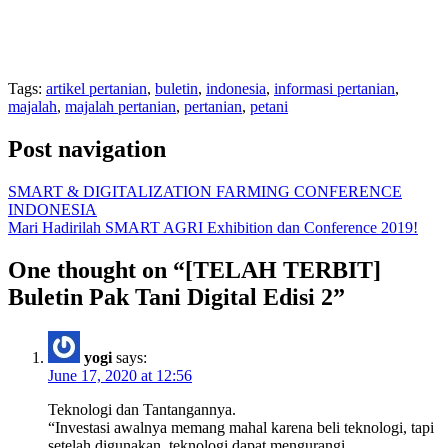
Tags:
artikel pertanian
,
buletin
,
indonesia
,
informasi pertanian
,
majalah
,
majalah pertanian
,
pertanian
,
petani
Post navigation
SMART & DIGITALIZATION FARMING CONFERENCE
INDONESIA
Mari Hadirilah SMART AGRI Exhibition dan Conference 2019!
One thought on “
[TELAH TERBIT]
Buletin Pak Tani Digital Edisi 2
”
yogi
says:
June 17, 2020 at 12:56
Teknologi dan Tantangannya.
“Investasi awalnya memang mahal karena beli teknologi, tapi
setelah digunakan, teknologi dapat mengurangi