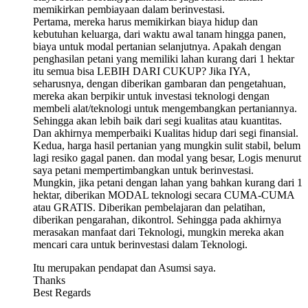
memikirkan pembiayaan dalam berinvestasi.
Pertama, mereka harus memikirkan biaya hidup dan
kebutuhan keluarga, dari waktu awal tanam hingga panen,
biaya untuk modal pertanian selanjutnya. Apakah dengan
penghasilan petani yang memiliki lahan kurang dari 1 hektar
itu semua bisa LEBIH DARI CUKUP? Jika IYA,
seharusnya, dengan diberikan gambaran dan pengetahuan,
mereka akan berpikir untuk investasi teknologi dengan
membeli alat/teknologi untuk mengembangkan pertaniannya.
Sehingga akan lebih baik dari segi kualitas atau kuantitas.
Dan akhirnya memperbaiki Kualitas hidup dari segi finansial.
Kedua, harga hasil pertanian yang mungkin sulit stabil, belum
lagi resiko gagal panen. dan modal yang besar, Logis menurut
saya petani mempertimbangkan untuk berinvestasi.
Mungkin, jika petani dengan lahan yang bahkan kurang dari 1
hektar, diberikan MODAL teknologi secara CUMA-CUMA
atau GRATIS. Diberikan pembelajaran dan pelatihan,
diberikan pengarahan, dikontrol. Sehingga pada akhirnya
merasakan manfaat dari Teknologi, mungkin mereka akan
mencari cara untuk berinvestasi dalam Teknologi.
Itu merupakan pendapat dan Asumsi saya.
Thanks
Best Regards