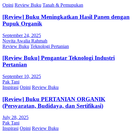
Opini
Review Buku
Tanah & Pemupukan
[Review] Buku Meningkatkan Hasil Panen dengan
Pupuk Organik
September 24, 2025
Novita Awalia Rahmah
Review Buku
Teknologi Pertanian
[Review Buku] Pengantar Teknologi Industri
Pertanian
September 10, 2025
Pak Tani
Inspirasi
Opini
Review Buku
[Review] Buku PERTANIAN ORGANIK
(Persyaratan, Budidaya, dan Sertifikasi)
July 28, 2025
Pak Tani
Inspirasi
Opini
Review Buku