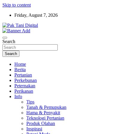
Skip to content
Friday, August 7, 2026
Startup Sosial Petani Indonesia
Pak Tani Digital
Search
Search
Home
Berita
Pertanian
Perkebunan
Peternakan
Perikanan
Info
Tips
Tanah & Pemupukan
Hama & Penyakit
Teknologi Pertanian
Produk Olahan
Inspirasi