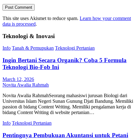
This site uses Akismet to reduce spam.
Learn how your comment
data is processed
.
Teknologi & Inovasi
Info
Tanah & Pemupukan
Teknologi Pertanian
Ingin Bertani Secara Organik? Coba 5 Formula
Teknologi Bio-Fob Ini
March 12, 2026
Novita Awalia Rahmah
Novita Awalia RahmahSeorang mahasiswi jurusan Biologi dari
Universitas Islam Negeri Sunan Gunung Djati Bandung. Memiliki
passion di bidang Content Writing. Memiliki pengalaman kerja di
bidang Content Writing di website pertanian…
Info
Teknologi Pertanian
Pentingnya Pembukuan Akuntansi untuk Petani