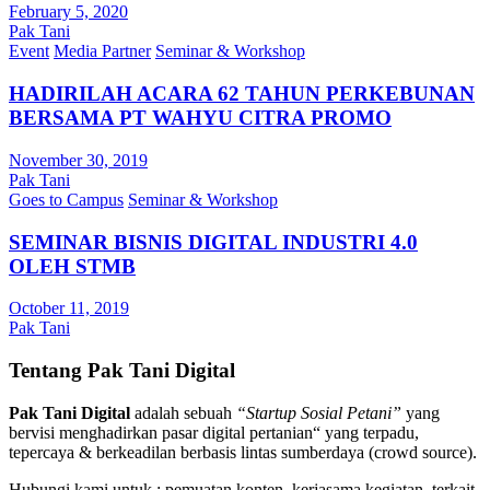
February 5, 2020
Pak Tani
Event
Media Partner
Seminar & Workshop
HADIRILAH ACARA 62 TAHUN PERKEBUNAN
BERSAMA PT WAHYU CITRA PROMO
November 30, 2019
Pak Tani
Goes to Campus
Seminar & Workshop
SEMINAR BISNIS DIGITAL INDUSTRI 4.0
OLEH STMB
October 11, 2019
Pak Tani
Tentang Pak Tani Digital
Pak Tani Digital
adalah sebuah
“Startup Sosial Petani”
yang
bervisi menghadirkan pasar digital pertanian“ yang terpadu,
tepercaya & berkeadilan berbasis lintas sumberdaya (crowd source).
Hubungi kami untuk : pemuatan konten, kerjasama kegiatan, terkait