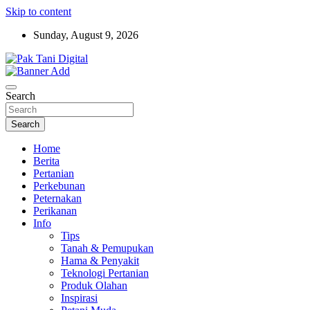
Skip to content
Sunday, August 9, 2026
Startup Sosial Petani Indonesia
Pak Tani Digital
Search
Search
Home
Berita
Pertanian
Perkebunan
Peternakan
Perikanan
Info
Tips
Tanah & Pemupukan
Hama & Penyakit
Teknologi Pertanian
Produk Olahan
Inspirasi