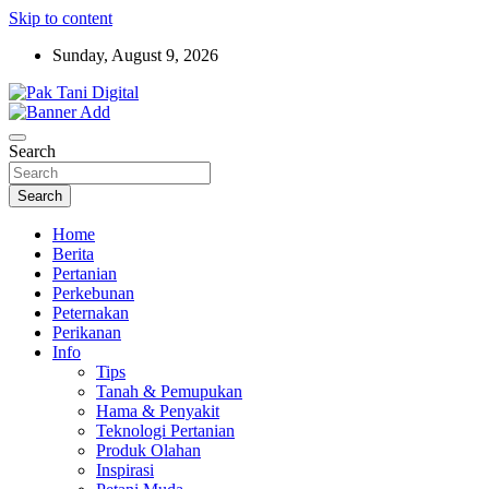
Skip to content
Sunday, August 9, 2026
Startup Sosial Petani Indonesia
Pak Tani Digital
Search
Search
Home
Berita
Pertanian
Perkebunan
Peternakan
Perikanan
Info
Tips
Tanah & Pemupukan
Hama & Penyakit
Teknologi Pertanian
Produk Olahan
Inspirasi