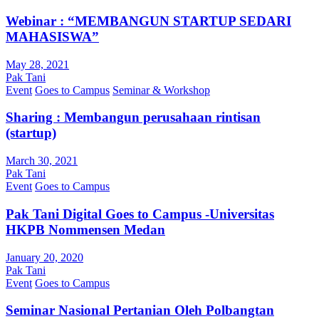
Webinar : “MEMBANGUN STARTUP SEDARI
MAHASISWA”
May 28, 2021
Pak Tani
Event
Goes to Campus
Seminar & Workshop
Sharing : Membangun perusahaan rintisan
(startup)
March 30, 2021
Pak Tani
Event
Goes to Campus
Pak Tani Digital Goes to Campus -Universitas
HKPB Nommensen Medan
January 20, 2020
Pak Tani
Event
Goes to Campus
Seminar Nasional Pertanian Oleh Polbangtan