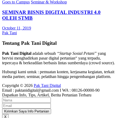
Goes to Campus
Seminar & Workshop
SEMINAR BISNIS DIGITAL INDUSTRI 4.0
OLEH STMB
October 11, 2019
Pak Tani
Tentang Pak Tani Digital
Pak Tani Digital
adalah sebuah
“Startup Sosial Petani”
yang
bervisi menghadirkan pasar digital pertanian“ yang terpadu,
tepercaya & berkeadilan berbasis lintas sumberdaya (crowd source).
Hubungi kami untuk : pemuatan konten, kerjasama kegiatan, terkait
media partner, seminar, pelatihan hingga pengembangan platform.
Copyright © 2026
Pak Tani Digital
Email : paktanidigital@gmail.com I WA : 08126-00000-90
Dapatkan Info, Tips, Artikel, Berita Pertanian Terbaru
Kirimkan Saya Info Pertanian
X