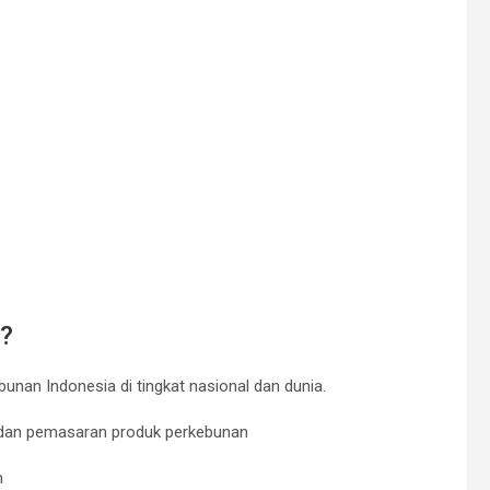
?
unan Indonesia di tingkat nasional dan dunia.⠀
si dan pemasaran produk perkebunan⠀
un⠀