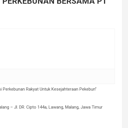
N PERKEBUNAN BERSAMA PT
 Perkebunan Rakyat Untuk Kesejahteraan Pekebun”⠀
ang – Jl. DR. Cipto 144a, Lawang, Malang, Jawa Timur