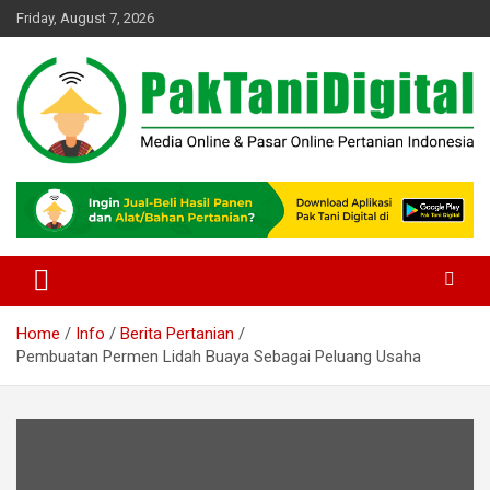
Skip
Friday, August 7, 2026
to
content
Startup Sosial Petani Indonesia
Pak Tani Digital
Home
Info
Berita Pertanian
Pembuatan Permen Lidah Buaya Sebagai Peluang Usaha