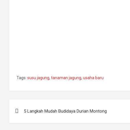
Tags:
susu jagung
,
tanaman jagung
,
usaha baru
Post
5 Langkah Mudah Budidaya Durian Montong
navigation