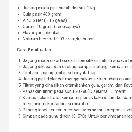
Jagung muda pipil sudah direbus 1 kg
Gula pasir 400 gram
Air 3,5 liter (± 16 gelas)
Garam 10 gram (secukupnya)
Flavor yang disukai
Natrium benzoat 0,03 gram/kg bahan
Cara Pembuatan
Jagung muda disortasi dan dibersihkan dahulu supaya terhi
Jagung dikupas dan direbus sampai matang, kemudian dip
Timbang jagung pipilan sebanyak 1 kg
Jagung pipil diblender menggunakan air kemudian disarin
Filtrat yang dihasilkan ditambahkan gula, garam, dan fl
o
Panaskan filtrat pada suhu 70 -80
C selama 15 menit.
Kemas dalam botol kemasan plastik kaku dalam keadaan
menghindari kontaminasi mikroba.
Pasang label dengan memberi keterangan komposisi, vol
Simpan pada suhu dingin (0-5ºC). Untuk penyimpanan leb