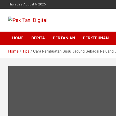
Skip
Thursday, August 6, 2026
to
content
Startup Sosial Petani Indonesia
Pak Tani Digital
HOME
BERITA
PERTANIAN
PERKEBUNAN
Home
Tips
Cara Pembuatan Susu Jagung Sebagai Peluang 