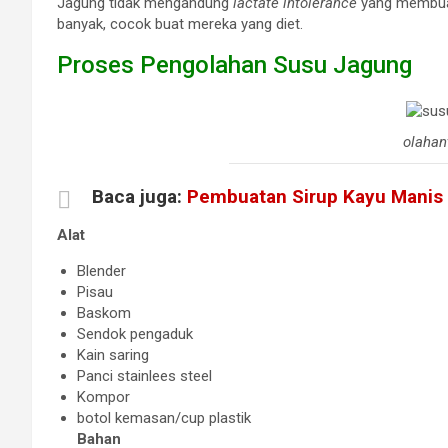
Jagung tidak mengandung
lactate intolerance
yang membuat
banyak, cocok buat mereka yang diet.
Proses Pengolahan Susu Jagung
olahan
Baca juga:
Pembuatan Sirup Kayu Manis 
Alat
Blender
Pisau
Baskom
Sendok pengaduk
Kain saring
Panci stainlees steel
Kompor
botol kemasan/cup plastik
Bahan