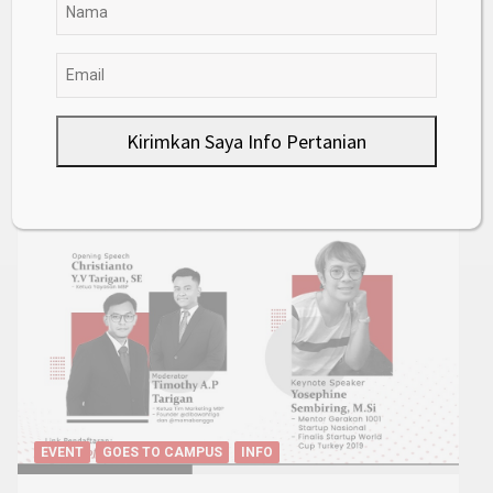
PRODUK OLAHAN
TEKNOLOGI PERTANIAN
Inovasi baru, Membuat Sirup Dari
Buah Pedada
September 12, 2025
Pak Tani
Kirimkan Saya Info Pertanian
Goes to Campus
EVENT
GOES TO CAMPUS
INFO