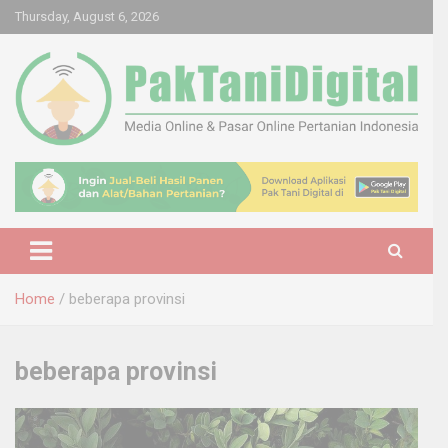
Skip
Thursday, August 6, 2026
to
content
Startup Sosial Petani Indonesia
Pak Tani Digital
Home
beberapa provinsi
beberapa provinsi