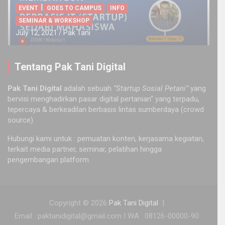
EVENT
GOES TO CAMPUS
INFO
SEMINAR & WORKSHOP
July 12, 2021
Pak Tani
Tentang Pak Tani Digital
Pak Tani Digital
adalah sebuah
“Startup Sosial Petani”
yang
bervisi menghadirkan pasar digital pertanian“ yang terpadu,
tepercaya & berkeadilan berbasis lintas sumberdaya (crowd
source).
Hubungi kami untuk : pemuatan konten, kerjasama kegiatan,
terkait media partner, seminar, pelatihan hingga
pengembangan platform.
Copyright © 2026
Pak Tani Digital
Email : paktanidigital@gmail.com I WA : 08126-00000-90