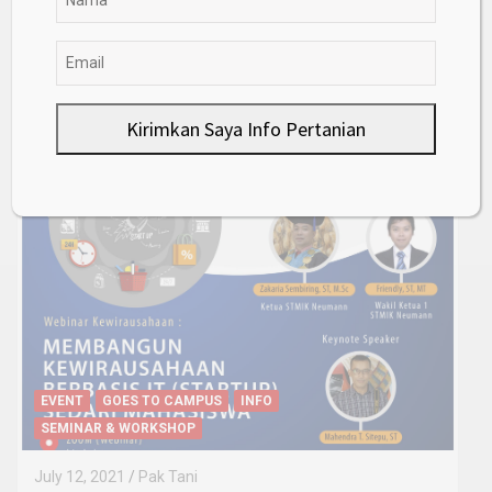
PRODUK OLAHAN
TEKNOLOGI PERTANIAN
Inovasi baru, Membuat Sirup Dari
Buah Pedada
September 12, 2025
Pak Tani
Kirimkan Saya Info Pertanian
Goes to Campus
EVENT
GOES TO CAMPUS
INFO
SEMINAR & WORKSHOP
July 12, 2021
Pak Tani