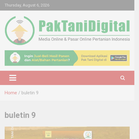
Skip
Thursday, August 6, 2026
to
content
Startup Sosial Petani Indonesia
Pak Tani Digital
Home
buletin 9
buletin 9