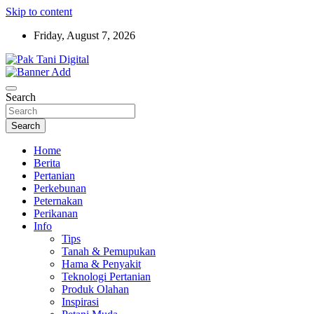
Skip to content
Friday, August 7, 2026
Startup Sosial Petani Indonesia
Pak Tani Digital
Search
Search
Home
Berita
Pertanian
Perkebunan
Peternakan
Perikanan
Info
Tips
Tanah & Pemupukan
Hama & Penyakit
Teknologi Pertanian
Produk Olahan
Inspirasi