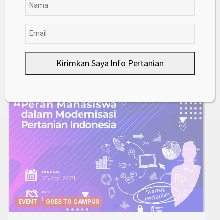
PRODUK OLAHAN
TEKNOLOGI PERTANIAN
Inovasi baru, Membuat Sirup Dari
Buah Pedada
September 12, 2025
Pak Tani
Kirimkan Saya Info Pertanian
Goes to Campus
EVENT
GOES TO CAMPUS