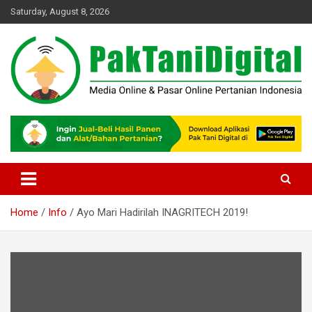
Skip
Saturday, August 8, 2026
to
content
Startup Sosial Petani Indonesia
Pak Tani Digital
Home
Info
Ayo Mari Hadirilah INAGRITECH 2019!