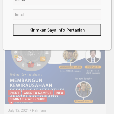
PRODUK OLAHAN
TEKNOLOGI PERTANIAN
Inovasi baru, Membuat Sirup Dari
Buah Pedada
September 12, 2025
Pak Tani
Kirimkan Saya Info Pertanian
Goes to Campus
EVENT
GOES TO CAMPUS
INFO
SEMINAR & WORKSHOP
July 12, 2021
Pak Tani