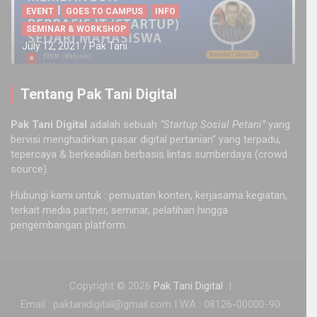
EVENT
GOES TO CAMPUS
INFO
SEMINAR & WORKSHOP
July 12, 2021
Pak Tani
Tentang Pak Tani Digital
Pak Tani Digital
adalah sebuah
“Startup Sosial Petani”
yang
bervisi menghadirkan pasar digital pertanian“ yang terpadu,
tepercaya & berkeadilan berbasis lintas sumberdaya (crowd
source).
Hubungi kami untuk : pemuatan konten, kerjasama kegiatan,
terkait media partner, seminar, pelatihan hingga
pengembangan platform.
Copyright © 2026
Pak Tani Digital
Email : paktanidigital@gmail.com I WA : 08126-00000-90