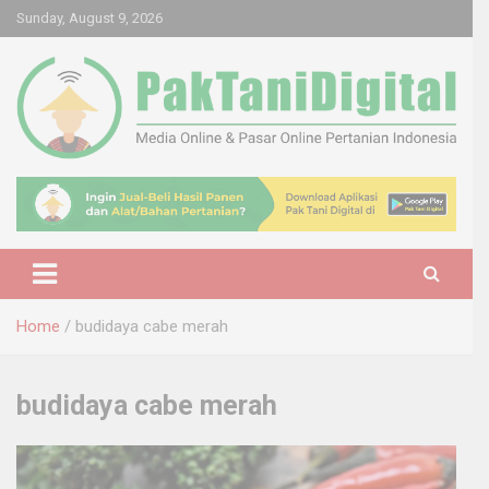
Skip
Sunday, August 9, 2026
to
content
Startup Sosial Petani Indonesia
Pak Tani Digital
Home
budidaya cabe merah
budidaya cabe merah