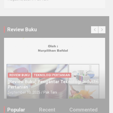
Review Buku
REVIEW BUKU
TEKNOLOGI PERTANIAN
[Review Buku] Pengantar Teknologi Industri
Pertanian
September 10, 2025
Pak Tani
Popular
Recent
Commented