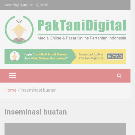
Skip
Monday, August 10, 2026
to
content
Startup Sosial Petani Indonesia
Pak Tani Digital
Home
inseminasi buatan
inseminasi buatan