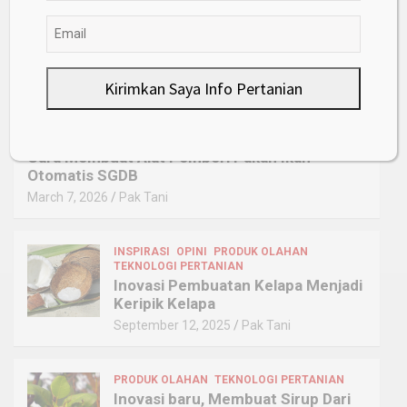
INFO
TEKNOLOGI PERTANIAN
Pentingnya Pembukuan Akuntansi
untuk Petani
March 9, 2026
Pak Tani
Kirimkan Saya Info Pertanian
PERIKANAN
TEKNOLOGI PERTANIAN
TIPS
Cara Membuat Alat Pemberi Pakan Ikan
Otomatis SGDB
March 7, 2026
Pak Tani
INSPIRASI
OPINI
PRODUK OLAHAN
TEKNOLOGI PERTANIAN
Inovasi Pembuatan Kelapa Menjadi
Keripik Kelapa
September 12, 2025
Pak Tani
PRODUK OLAHAN
TEKNOLOGI PERTANIAN
Inovasi baru, Membuat Sirup Dari