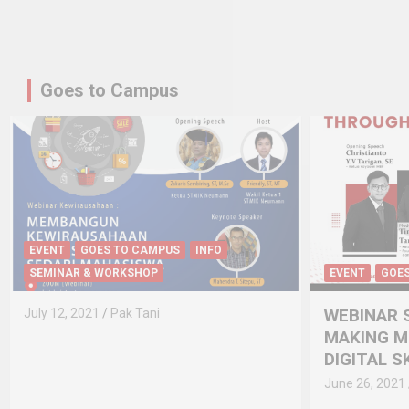
Goes to Campus
EVENT
GOES TO CAMPUS
INFO
SEMINAR & WORKSHOP
EVENT
GOE
WEBINAR S
July 12, 2021
Pak Tani
MAKING 
DIGITAL S
June 26, 2021