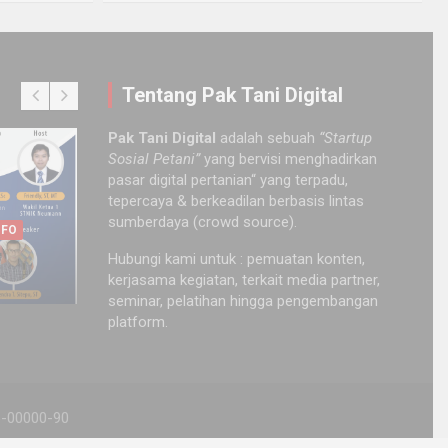
Tentang Pak Tani Digital
Pak Tani Digital
adalah sebuah
“Startup
Sosial Petani”
yang bervisi menghadirkan
OPINI
EVE
R
INSPIRASI
OPINI
PERKEBUNAN
pasar digital pertanian“ yang terpadu,
[Revie
Wor
tepercaya & berkeadilan berbasis lintas
REVIEW BUKU
INFO
SEMINAR & WORKSHOP
sumberdaya (crowd source).
adu
[Review Buku] 29 Teknik
Workshop Digitalisasi
Organik
Med
NFO
Urban Farming
Pertanian
Pertan
Nia
Hubungi kami untuk : pemuatan konten,
February 8, 2025
July 9, 2021
Novita Awalia Rahmah
Pak Tani
October 11
June 
kerjasama kegiatan, terkait media partner,
seminar, pelatihan hingga pengembangan
platform.
26-00000-90