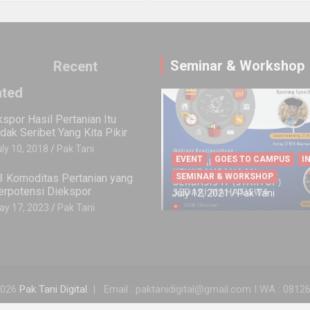
Seminar & Workshop
Recent
ted
PINI
REVIEW BUKU
INSPIRASI
OPINI
REVIEW BUKU
kspor Hasil Pertanian Itu
Buku]
Review Buku Pertanian
idak Seribet Yang Kita Pikir
n Pertanian
Organik, Suatu Kajian
SEMINAR & WORKSHOP
ly 10, 2018
Pak Tani
Pemberdayaan
how : INOVASI
Sistem Pertanian Terp
EVENT
GOES TO CAMPUS
I
at Tani
OMI KOMUNITAS
dan Berkelanjutan
SEMINAR & WORKSHOP
3 Komoditas Pertanian yang
erpotensi Diekspor
, 2021
Novita Awalia Rahmah
Pak Tani
July 11, 2025
July 12, 2021
Pak Tani
Pak Tani
ay 17, 2023
Pak Tani
2026
Pak Tani Digital
Email : paktanidigital@gmail.com I WA : 081