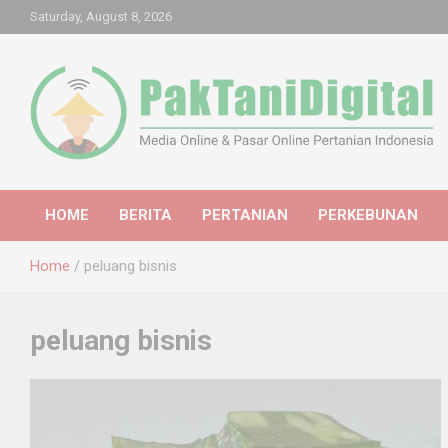
Skip
Saturday, August 8, 2026
to
content
Startup Sosial Petani Indonesia
Pak Tani Digital
HOME
BERITA
PERTANIAN
PERKEBUNAN
Home
peluang bisnis
peluang bisnis