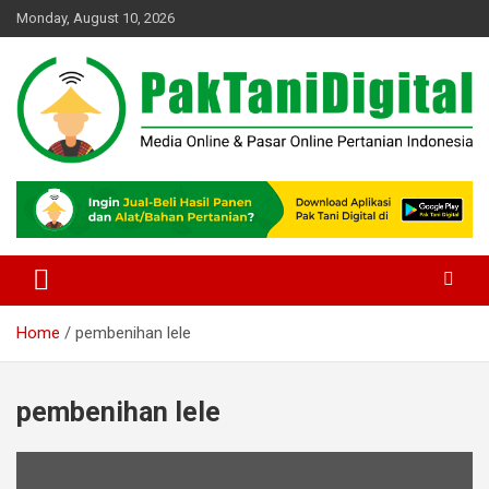
Skip
Monday, August 10, 2026
to
content
Startup Sosial Petani Indonesia
Pak Tani Digital
Home
pembenihan lele
pembenihan lele