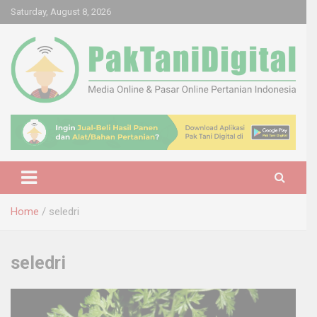
Skip
Saturday, August 8, 2026
to
content
Startup Sosial Petani Indonesia
Pak Tani Digital
Home
seledri
seledri