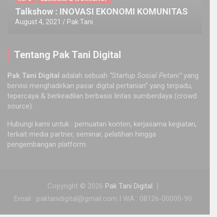
Talkshow : INOVASI EKONOMI KOMUNITAS
August 4, 2021
Pak Tani
Tentang Pak Tani Digital
Pak Tani Digital
adalah sebuah
“Startup Sosial Petani”
yang
bervisi menghadirkan pasar digital pertanian“ yang terpadu,
tepercaya & berkeadilan berbasis lintas sumberdaya (crowd
source).
Hubungi kami untuk : pemuatan konten, kerjasama kegiatan,
terkait media partner, seminar, pelatihan hingga
pengembangan platform.
Copyright © 2026
Pak Tani Digital
Email : paktanidigital@gmail.com I WA : 08126-00000-90