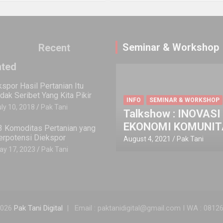
Seminar & Workshop
Recent
ted
OPINI
REVIEW BUKU
INSPIRASI
OPINI
REVIEW BUKU
kspor Hasil Pertanian Itu
Buku]
Review Buku Pertanian
idak Seribet Yang Kita Pikir
un Pertanian
Organik, Suatu Kajian
SEMINAR & WORKSHOP
ly 10, 2018
Pak Tani
Pemberdayaan
how : INOVASI
Sistem Pertanian Terp
EVENT
GOES TO CAMPUS
I
at Tani
OMI KOMUNITAS
dan Berkelanjutan
SEMINAR & WORKSHOP
3 Komoditas Pertanian yang
erpotensi Diekspor
, 2021
Novita Awalia Rahmah
Pak Tani
July 11, 2025
July 12, 2021
Pak Tani
Pak Tani
ay 17, 2023
Pak Tani
2026
Pak Tani Digital
Email : paktanidigital@gmail.com I WA : 081