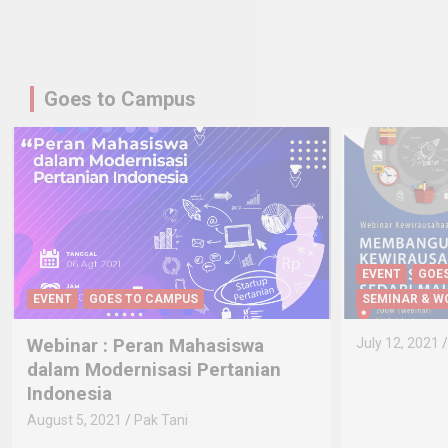
Goes to Campus
EVENT
GOES TO CAMPUS
INFO
SEMINAR & WORKSHOP
EVENT
GO
WEBINAR
July 12, 2021
Pak Tani
MAKING
DIGITAL 
June 26, 20