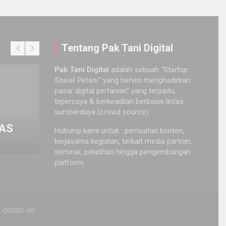
Tentang Pak Tani Digital
Pak Tani Digital
adalah sebuah
“Startup
Sosial Petani”
yang bervisi menghadirkan
OPINI
EVE
INSPIRASI
OPINI
PERKEBUNAN
pasar digital pertanian“ yang terpadu,
[Revie
Wor
tepercaya & berkeadilan berbasis lintas
REVIEW BUKU
INFO
SEMINAR & WORKSHOP
sumberdaya (crowd source).
adu
[Review Buku] 29 Teknik
Workshop Digitalisasi
Organi
Med
NFO
Urban Farming
Pertanian
Perta
Ni
Hubungi kami untuk : pemuatan konten,
February 8, 2025
July 9, 2021
Pak Tani
Novita Awalia Rahmah
October 1
June 
kerjasama kegiatan, terkait media partner,
seminar, pelatihan hingga pengembangan
platform.
26-00000-90