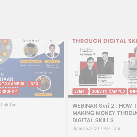
ES TO CAMPUS
INFO
GOES TO CAMPUS
INFO
 Seri 2 : HOW TO
WEBINAR Seri 1 : STA
 MONEY THROUGH
DIGITAL GENERATION
SKILLS
June 18, 2021
Pak Tani
21
Pak Tani