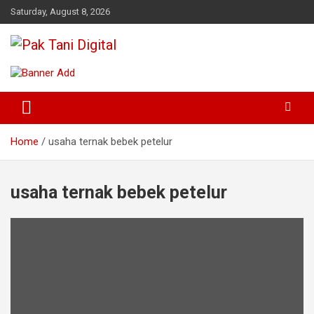
Skip
Saturday, August 8, 2026
to
content
Startup Sosial Petani Indonesia
Pak Tani Digital
Home
usaha ternak bebek petelur
usaha ternak bebek petelur