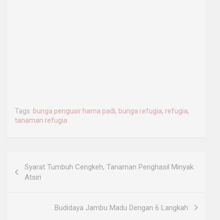
Tags:
bunga pengusir hama padi
,
bunga refugia
,
refugia
,
tanaman refugia
Post
Syarat Tumbuh Cengkeh, Tanaman Penghasil Minyak
navigation
Atsiri
Budidaya Jambu Madu Dengan 6 Langkah