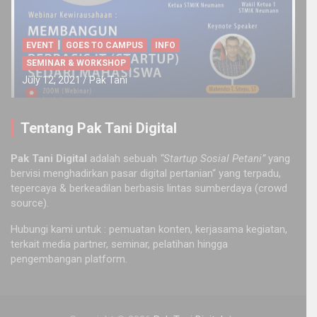
EVENT
GOES TO CAMPUS
INFO
SEMINAR & WORKSHOP
July 12, 2021
Pak Tani
Tentang Pak Tani Digital
Pak Tani Digital
adalah sebuah
“Startup Sosial Petani”
yang
bervisi menghadirkan pasar digital pertanian“ yang terpadu,
tepercaya & berkeadilan berbasis lintas sumberdaya (crowd
source).
Hubungi kami untuk : pemuatan konten, kerjasama kegiatan,
terkait media partner, seminar, pelatihan hingga
pengembangan platform.