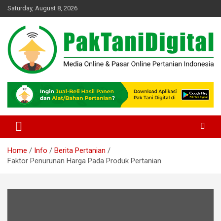
Skip
Saturday, August 8, 2026
to
content
Startup Sosial Petani Indonesia
Pak Tani Digital
Home
Info
Berita Pertanian
Faktor Penurunan Harga Pada Produk Pertanian