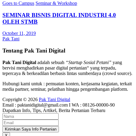
Goes to Campus
Seminar & Workshop
SEMINAR BISNIS DIGITAL INDUSTRI 4.0
OLEH STMB
October 11, 2019
Pak Tani
Tentang Pak Tani Digital
Pak Tani Digital
adalah sebuah
“Startup Sosial Petani”
yang
bervisi menghadirkan pasar digital pertanian“ yang terpadu,
tepercaya & berkeadilan berbasis lintas sumberdaya (crowd source).
Hubungi kami untuk : pemuatan konten, kerjasama kegiatan, terkait
media partner, seminar, pelatihan hingga pengembangan platform.
Copyright © 2026
Pak Tani Digital
Email : paktanidigital@gmail.com I WA : 08126-00000-90
Dapatkan Info, Tips, Artikel, Berita Pertanian Terbaru
Kirimkan Saya Info Pertanian
X