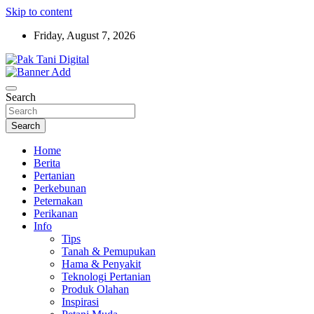
Skip to content
Friday, August 7, 2026
Startup Sosial Petani Indonesia
Pak Tani Digital
Search
Search
Home
Berita
Pertanian
Perkebunan
Peternakan
Perikanan
Info
Tips
Tanah & Pemupukan
Hama & Penyakit
Teknologi Pertanian
Produk Olahan
Inspirasi