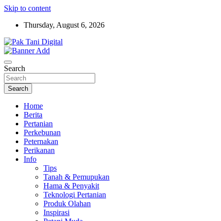
Skip to content
Thursday, August 6, 2026
Startup Sosial Petani Indonesia
Pak Tani Digital
Search
Search
Home
Berita
Pertanian
Perkebunan
Peternakan
Perikanan
Info
Tips
Tanah & Pemupukan
Hama & Penyakit
Teknologi Pertanian
Produk Olahan
Inspirasi