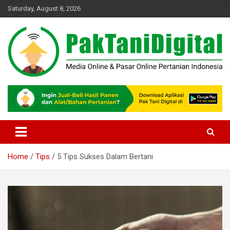
Skip
Saturday, August 8, 2026
to
content
Startup Sosial Petani Indonesia
Pak Tani Digital
Home
Tips
5 Tips Sukses Dalam Bertani