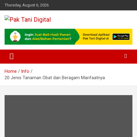
Skip
Thursday, August 6, 2026
to
content
Startup Sosial Petani Indonesia
Pak Tani Digital
Home
Info
20 Jenis Tanaman Obat dan Beragam Manfaatnya