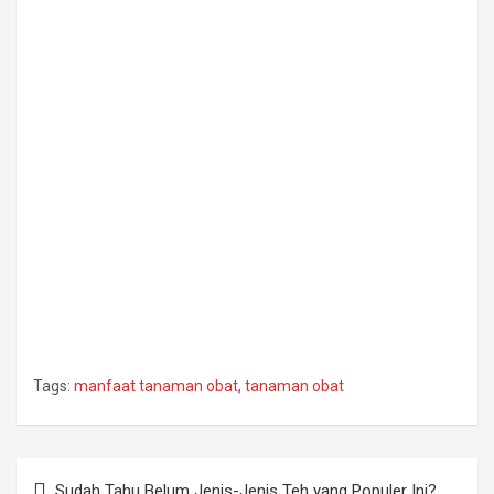
Tags:
manfaat tanaman obat
,
tanaman obat
Post
Sudah Tahu Belum Jenis-Jenis Teh yang Populer Ini?