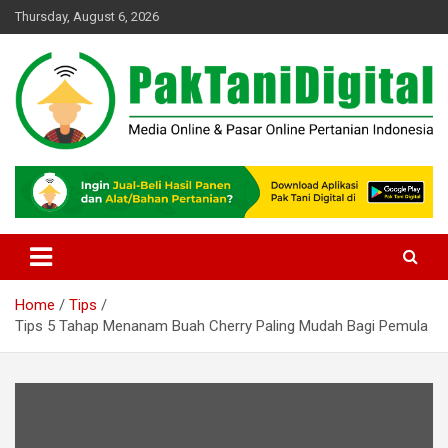
Skip
Thursday, August 6, 2026
to
content
Startup Sosial Petani Indonesia
Pak Tani Digital
Home
Tips
Tips 5 Tahap Menanam Buah Cherry Paling Mudah Bagi Pemula