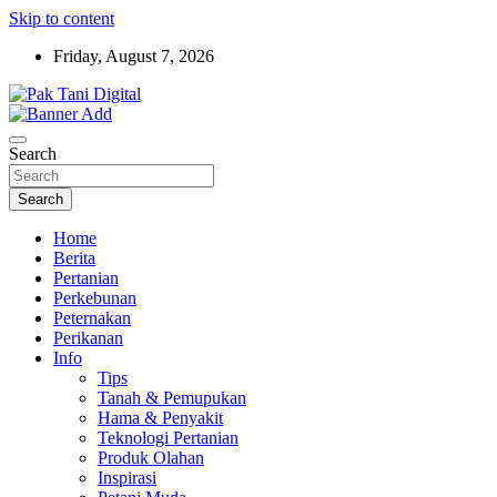
Skip to content
Friday, August 7, 2026
Startup Sosial Petani Indonesia
Pak Tani Digital
Search
Search
Home
Berita
Pertanian
Perkebunan
Peternakan
Perikanan
Info
Tips
Tanah & Pemupukan
Hama & Penyakit
Teknologi Pertanian
Produk Olahan
Inspirasi