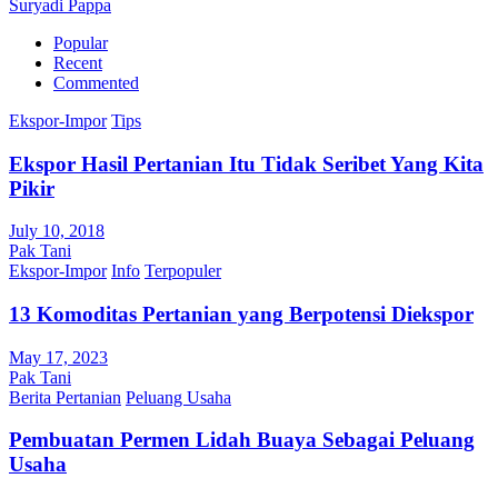
Suryadi Pappa
Popular
Recent
Commented
Ekspor-Impor
Tips
Ekspor Hasil Pertanian Itu Tidak Seribet Yang Kita
Pikir
July 10, 2018
Pak Tani
Ekspor-Impor
Info
Terpopuler
13 Komoditas Pertanian yang Berpotensi Diekspor
May 17, 2023
Pak Tani
Berita Pertanian
Peluang Usaha
Pembuatan Permen Lidah Buaya Sebagai Peluang
Usaha