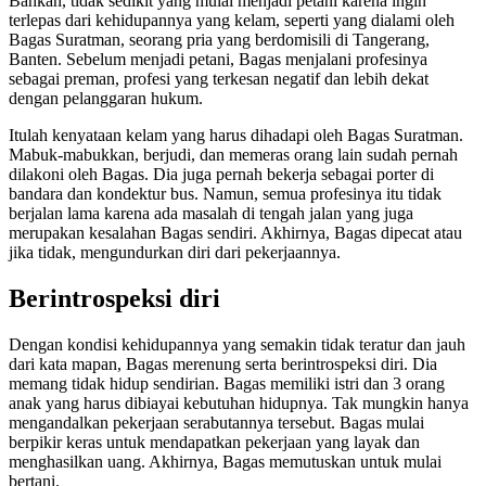
Bahkan, tidak sedikit yang mulai menjadi petani karena ingin
terlepas dari kehidupannya yang kelam, seperti yang dialami oleh
Bagas Suratman, seorang pria yang berdomisili di Tangerang,
Banten. Sebelum menjadi petani, Bagas menjalani profesinya
sebagai preman, profesi yang terkesan negatif dan lebih dekat
dengan pelanggaran hukum.
Itulah kenyataan kelam yang harus dihadapi oleh Bagas Suratman.
Mabuk-mabukkan, berjudi, dan memeras orang lain sudah pernah
dilakoni oleh Bagas. Dia juga pernah bekerja sebagai porter di
bandara dan kondektur bus. Namun, semua profesinya itu tidak
berjalan lama karena ada masalah di tengah jalan yang juga
merupakan kesalahan Bagas sendiri. Akhirnya, Bagas dipecat atau
jika tidak, mengundurkan diri dari pekerjaannya.
Berintrospeksi diri
Dengan kondisi kehidupannya yang semakin tidak teratur dan jauh
dari kata mapan, Bagas merenung serta berintrospeksi diri. Dia
memang tidak hidup sendirian. Bagas memiliki istri dan 3 orang
anak yang harus dibiayai kebutuhan hidupnya. Tak mungkin hanya
mengandalkan pekerjaan serabutannya tersebut. Bagas mulai
berpikir keras untuk mendapatkan pekerjaan yang layak dan
menghasilkan uang. Akhirnya, Bagas memutuskan untuk mulai
bertani.