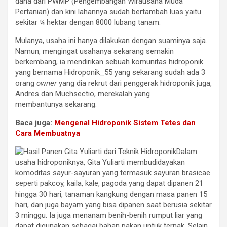
dana dari PWMP (Pengembangan Wirausaha Muda
Pertanian) dan kini lahannya sudah bertambah luas yaitu
sekitar ¼ hektar dengan 8000 lubang tanam.
Mulanya, usaha ini hanya dilakukan dengan suaminya saja.
Namun, mengingat usahanya sekarang semakin
berkembang, ia mendirikan sebuah komunitas hidroponik
yang bernama Hidroponik_55 yang sekarang sudah ada 3
orang
owner
yang dia rekrut dari penggerak hidroponik juga,
Andres dan Muchsectio, merekalah yang
membantunya sekarang.
Baca juga:
Mengenal Hidroponik Sistem Tetes dan
Cara Membuatnya
Dalam
usaha hidroponiknya, Gita Yuliarti membudidayakan
komoditas sayur-sayuran yang termasuk sayuran brasicae
seperti pakcoy, kaila, kale, pagoda yang dapat dipanen 21
hingga 30 hari, tanaman kangkung dengan masa panen 15
hari, dan juga bayam yang bisa dipanen saat berusia sekitar
3 minggu. Ia juga menanam benih-benih rumput liar yang
dapat digunakan sebagai bahan pakan untuk ternak. Selain