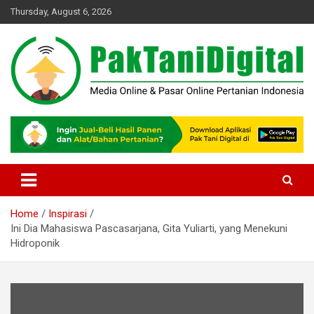
Skip
Thursday, August 6, 2026
to
content
Startup Sosial Petani Indonesia
Pak Tani Digital
Home
Inspirasi
Ini Dia Mahasiswa Pascasarjana, Gita Yuliarti, yang Menekuni
Hidroponik