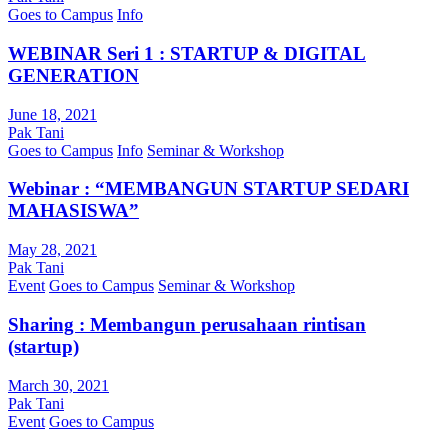
Goes to Campus
Info
WEBINAR Seri 1 : STARTUP & DIGITAL
GENERATION
June 18, 2021
Pak Tani
Goes to Campus
Info
Seminar & Workshop
Webinar : “MEMBANGUN STARTUP SEDARI
MAHASISWA”
May 28, 2021
Pak Tani
Event
Goes to Campus
Seminar & Workshop
Sharing : Membangun perusahaan rintisan
(startup)
March 30, 2021
Pak Tani
Event
Goes to Campus