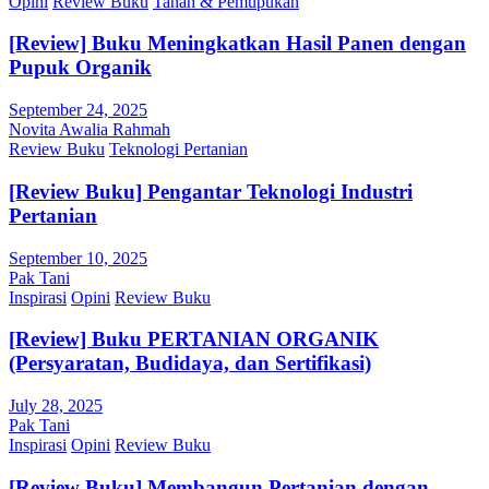
Opini
Review Buku
Tanah & Pemupukan
[Review] Buku Meningkatkan Hasil Panen dengan
Pupuk Organik
September 24, 2025
Novita Awalia Rahmah
Review Buku
Teknologi Pertanian
[Review Buku] Pengantar Teknologi Industri
Pertanian
September 10, 2025
Pak Tani
Inspirasi
Opini
Review Buku
[Review] Buku PERTANIAN ORGANIK
(Persyaratan, Budidaya, dan Sertifikasi)
July 28, 2025
Pak Tani
Inspirasi
Opini
Review Buku
[Review Buku] Membangun Pertanian dengan