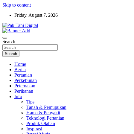
Skip to content
Friday, August 7, 2026
Startup Sosial Petani Indonesia
Pak Tani Digital
Search
Search
Home
Berita
Pertanian
Perkebunan
Peternakan
Perikanan
Info
Tips
Tanah & Pemupukan
Hama & Penyakit
Teknologi Pertanian
Produk Olahan
Inspirasi