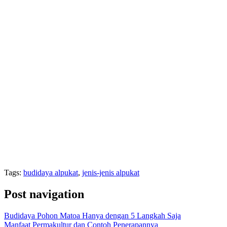
Tags:
budidaya alpukat
,
jenis-jenis alpukat
Post navigation
Budidaya Pohon Matoa Hanya dengan 5 Langkah Saja
Manfaat Permakultur dan Contoh Penerapannya