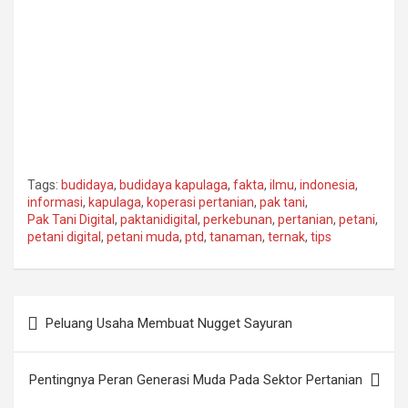
Tags:
budidaya
,
budidaya kapulaga
,
fakta
,
ilmu
,
indonesia
,
informasi
,
kapulaga
,
koperasi pertanian
,
pak tani
,
Pak Tani Digital
,
paktanidigital
,
perkebunan
,
pertanian
,
petani
,
petani digital
,
petani muda
,
ptd
,
tanaman
,
ternak
,
tips
Post
Peluang Usaha Membuat Nugget Sayuran
navigation
Pentingnya Peran Generasi Muda Pada Sektor Pertanian