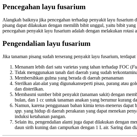
Pencegahan layu fusarium
Alangkah baiknya jika pencegahan terhadap penyakit layu fusarium d
pisang dapat dilakukan dengan memilih bibit unggul, yaitu bibit yan
pencegahan penyakit layu fusarium adalah dengan melakukan rotasi a
Pengendalian layu fusarium
Jika tanaman pisang sudah terserang penyakit layu fusarium, terdapat
Menanam lebih dari satu varietas yang tahan terhadap FOC (
Fu
Tidak menggunakan tanah dari daerah yang sudah terkontamina
Membersihkan gulma yang berada di daerah penanaman
Sterilkan alat-alat yang digunakanseperti pisau, parang atau go
dan disterilkan.
Membasmi sumber bibit penyakit (tanaman sakit) dengan memb
bulan, dan 1 cc untuk tanaman anakan yang berumur kurang dar
Namun, karena penggunaan bahan kimia terus-menerus dapat ber
spp.
yang hidup di daerah perakaran yang dapat menekan pe
induksi ketahanan pangan.
Selain itu, pengendalian alami juga dapat dilakukan dengan 
daun sirih kuning dan campurkan dengan 1 L air. Saring dan d