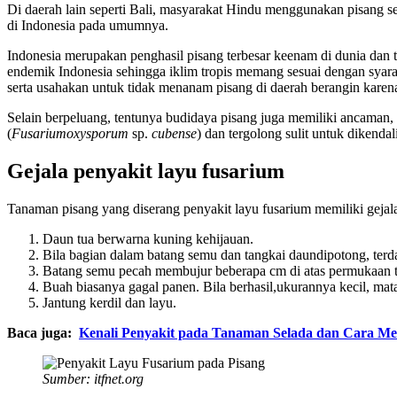
Di daerah lain seperti Bali, masyarakat Hindu menggunakan pisang s
di Indonesia pada umumnya.
Indonesia merupakan penghasil pisang terbesar keenam di dunia dan 
endemik Indonesia sehingga iklim tropis memang sesuai dengan syara
serta usahakan untuk tidak menanam pisang di daerah berangin kare
Selain berpeluang, tentunya budidaya pisang juga memiliki ancaman
(
Fusarium
oxysporum
sp.
cubense
) dan tergolong sulit untuk dikend
Gejala penyakit layu fusarium
Tanaman pisang yang diserang penyakit layu fusarium memiliki gejala-
Daun tua berwarna kuning kehijauan.
Bila bagian dalam batang semu dan tangkai daundipotong, terd
Batang semu pecah membujur beberapa cm di atas permukaan 
Buah biasanya gagal panen. Bila berhasil,ukurannya kecil, ma
Jantung kerdil dan layu.
Baca juga:
Kenali Penyakit pada Tanaman Selada dan Cara M
Sumber: itfnet.org