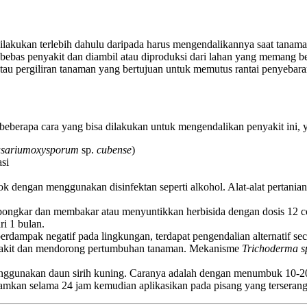
ilakukan terlebih dahulu daripada harus mengendalikannya saat tanama
g bebas penyakit dan diambil atau diproduksi dari lahan yang memang be
tau pergiliran tanaman yang bertujuan untuk memutus rantai penyebara
 beberapa cara yang bisa dilakukan untuk mengendalikan penyakit ini, y
sarium
oxysporum
sp.
cubense
)
si
lok dengan menggunakan disinfektan seperti alkohol. Alat-alat pertanian
ongkar dan membakar atau menyuntikkan herbisida dengan dosis 12 cc
i 1 bulan.
dampak negatif pada lingkungan, terdapat pengendalian alternatif se
nyakit dan mendorong pertumbuhan tanaman. Mekanisme
Trichoderma
s
menggunakan daun sirih kuning. Caranya adalah dengan menumbuk 10-20
iamkan selama 24 jam kemudian aplikasikan pada pisang yang terserang