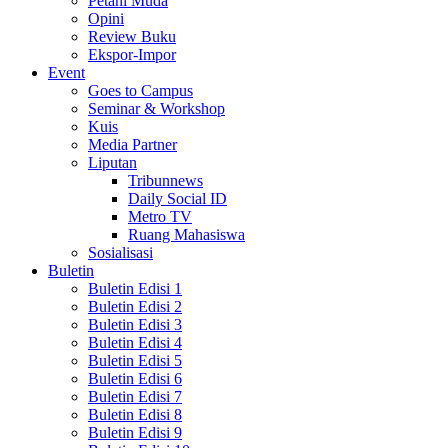
Petani Muda
Opini
Review Buku
Ekspor-Impor
Event
Goes to Campus
Seminar & Workshop
Kuis
Media Partner
Liputan
Tribunnews
Daily Social ID
Metro TV
Ruang Mahasiswa
Sosialisasi
Buletin
Buletin Edisi 1
Buletin Edisi 2
Buletin Edisi 3
Buletin Edisi 4
Buletin Edisi 5
Buletin Edisi 6
Buletin Edisi 7
Buletin Edisi 8
Buletin Edisi 9