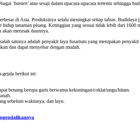
ebagai
‘banten’
atau sesaji dalam upacara-upacara tertentu sehingga b
terbesar di Asia. Produksinya selalu meningkat setiap tahun. Budida
t hidup tanaman pisang. Ketinggian yang sesuai tidak lebih dari 1600 
na akan merusak daunnya.
, salah satunya adalah penyakit layu fusarium yang merupakan penyaki
alikan dan dapat menyebar dengan mudah.
gejala berikut ini:
apat benang berupa garis berwarna kekuningan/coklat/ungu/hitam.
tanah.
tang sebelum waktunya, dan layu.
engendalikannya