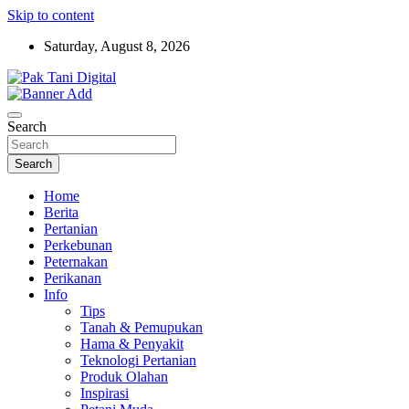
Skip to content
Saturday, August 8, 2026
Startup Sosial Petani Indonesia
Pak Tani Digital
Search
Search
Home
Berita
Pertanian
Perkebunan
Peternakan
Perikanan
Info
Tips
Tanah & Pemupukan
Hama & Penyakit
Teknologi Pertanian
Produk Olahan
Inspirasi