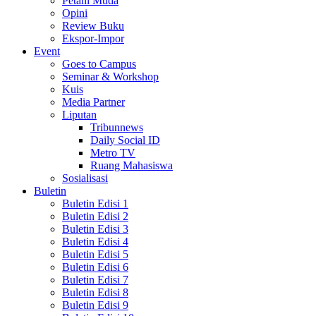
Petani Muda
Opini
Review Buku
Ekspor-Impor
Event
Goes to Campus
Seminar & Workshop
Kuis
Media Partner
Liputan
Tribunnews
Daily Social ID
Metro TV
Ruang Mahasiswa
Sosialisasi
Buletin
Buletin Edisi 1
Buletin Edisi 2
Buletin Edisi 3
Buletin Edisi 4
Buletin Edisi 5
Buletin Edisi 6
Buletin Edisi 7
Buletin Edisi 8
Buletin Edisi 9