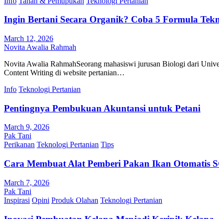
Info
Tanah & Pemupukan
Teknologi Pertanian
Ingin Bertani Secara Organik? Coba 5 Formula Tekn
March 12, 2026
Novita Awalia Rahmah
Novita Awalia RahmahSeorang mahasiswi jurusan Biologi dari Univer
Content Writing di website pertanian…
Info
Teknologi Pertanian
Pentingnya Pembukuan Akuntansi untuk Petani
March 9, 2026
Pak Tani
Perikanan
Teknologi Pertanian
Tips
Cara Membuat Alat Pemberi Pakan Ikan Otomatis
March 7, 2026
Pak Tani
Inspirasi
Opini
Produk Olahan
Teknologi Pertanian