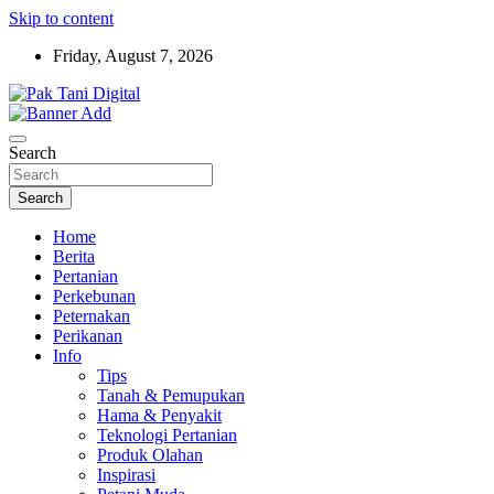
Skip to content
Friday, August 7, 2026
Startup Sosial Petani Indonesia
Pak Tani Digital
Search
Search
Home
Berita
Pertanian
Perkebunan
Peternakan
Perikanan
Info
Tips
Tanah & Pemupukan
Hama & Penyakit
Teknologi Pertanian
Produk Olahan
Inspirasi