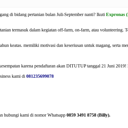
ng di bidang pertanian bulan Juli-September nanti? Ikuti
Expronas (
anian termasuk dalam kegiatan off-farm, on-farm, atau volunteering. Te
hun keatas. memiliki motivasi dan keseriusan untuk magang, serta memi
an kesempatan karena pendaftaran akan DITUTUP tanggal 21 Juni 2019
siness kami di
081235699078
hkan hubungi kami di nomor Whatsapp
0859 3491 8758 (Billy).