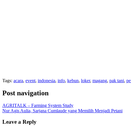
Tags:
acara
,
event
,
indonesia
,
info
,
kebun
,
loker
,
magang
,
pak tani
,
pe
Post navigation
AGRITALK – Farming System Study
Nur Agis Aulia, Sarjana Cumlaude yang Memilih Menjadi Petani
Leave a Reply