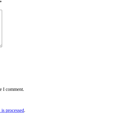
*
me I comment.
is processed
.