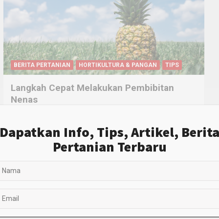
BERITA PERTANIAN
HORTIKULTURA & PANGAN
TIPS
Langkah Cepat Melakukan Pembibitan
Nenas
November 20, 2024
Pak Tani
Nanas merupakan salah satu buah hortikultura Indonesia
Dapatkan Info, Tips, Artikel, Berit
yang sangat prospektif. Hal ini karena Indonesia
Pertanian Terbaru
merupakan negara…