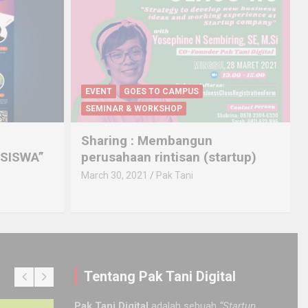
EVENT
GOES TO CAMPUS
SEMINAR & WORKSHOP
N
Sharing : Membangun
SISWA”
perusahaan rintisan (startup)
March 30, 2021
Pak Tani
Tentang Pak Tani Digital
Pak Tani Digital
adalah sebuah
“Startup