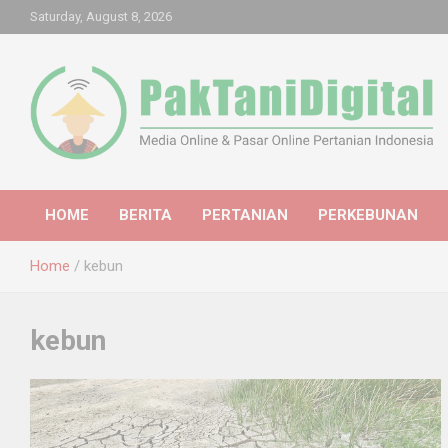
Skip
Saturday, August 8, 2026
to
content
Startup Sosial Petani Indonesia
Pak Tani Digital
HOME
BERITA
PERTANIAN
PERKEBUNAN
Home
kebun
kebun