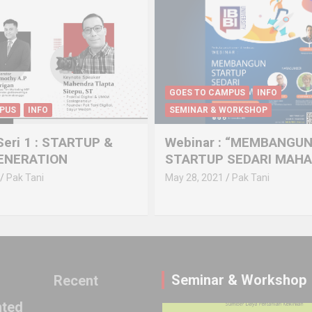
GOES TO CAMPUS
INFO
PUS
INFO
SEMINAR & WORKSHOP
eri 1 : STARTUP &
Webinar : “MEMBANGU
GENERATION
STARTUP SEDARI MAHA
Pak Tani
May 28, 2021
Pak Tani
Seminar & Workshop
Recent
ted