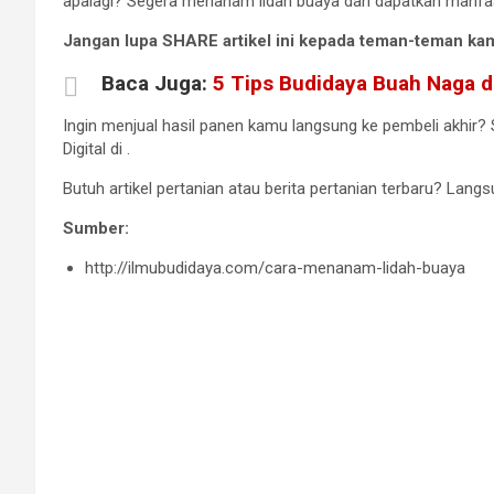
apalagi? Segera menanam lidah buaya dan dapatkan manfa
Jangan lupa SHARE artikel ini kepada teman-teman ka
Baca Juga:
5 Tips Budidaya Buah Naga d
Ingin menjual hasil panen kamu langsung ke pembeli akhir? 
Digital di
.
Butuh artikel pertanian atau berita pertanian terbaru? Langsu
Sumber:
http://ilmubudidaya.com/cara-menanam-lidah-buaya