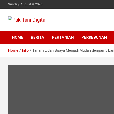
Skip
Sunday, August 9, 2026
to
content
Startup Sosial Petani Indonesia
Pak Tani Digital
HOME
BERITA
PERTANIAN
PERKEBUNAN
Home
Info
Tanam Lidah Buaya Menjadi Mudah dengan 5 Lan