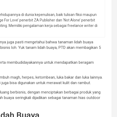
dupannya di dunia kepenulisan, baik tulisan fiksi maupun
ge For Love’ penerbit ZA Publisher dan ‘Not Alone’ penerbit
iting. Memiliki pengalaman kerja sebagai freelance writer di
nya juga pasti mengetahui bahwa tanaman lidah buaya
n bisnis loh. Yuk tanam lidah buaya, PTD akan membagikan 5
a serta membudidayakannya untuk mendapatkan beragam
yembuh magh, herpes, ketombean, luka bakar dan luka lainnya.
 juga bisa digunakan untuk merawat kulit dan rambut.
luang berbisnis, dengan menciptakan berbagai produk yang
dah buaya seringkali dijadikan sebagai tanaman hias outdoor
idah Buaya