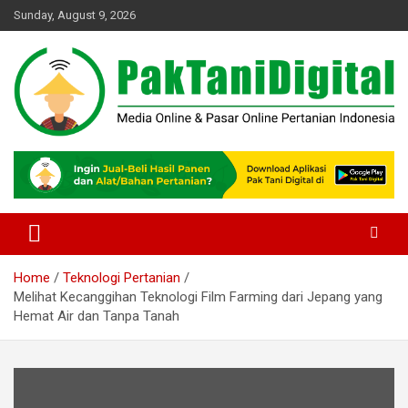
Skip
Sunday, August 9, 2026
to
content
Startup Sosial Petani Indonesia
Pak Tani Digital
Home
Teknologi Pertanian
Melihat Kecanggihan Teknologi Film Farming dari Jepang yang
Hemat Air dan Tanpa Tanah