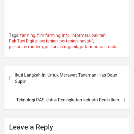
Tags:
farming
,
film farming
,
info
,
informasi
,
pak tani
,
Pak Tani Digital
,
pertanian
,
pertanian inovatif
,
pertanian modern
,
pertanian organik
,
petani
,
petani muda
Post
Ikuti Langkah Ini Untuk Merawat Tanaman Hias Daun
navigation
Suplir
Teknologi RAS Untuk Peningkatan Industri Benih Ikan
Leave a Reply