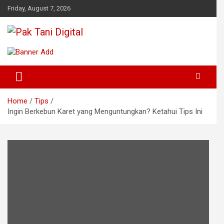
Skip
Friday, August 7, 2026
to
content
Startup Sosial Petani Indonesia
Pak Tani Digital
Home
Tips
Ingin Berkebun Karet yang Menguntungkan? Ketahui Tips Ini
Kirimkan Saya Info Pertanian