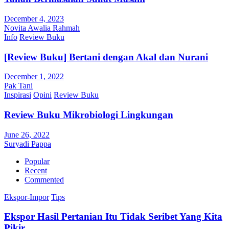
December 4, 2023
Novita Awalia Rahmah
Info
Review Buku
[Review Buku] Bertani dengan Akal dan Nurani
December 1, 2022
Pak Tani
Inspirasi
Opini
Review Buku
Review Buku Mikrobiologi Lingkungan
June 26, 2022
Suryadi Pappa
Popular
Recent
Commented
Ekspor-Impor
Tips
Ekspor Hasil Pertanian Itu Tidak Seribet Yang Kita
Pikir