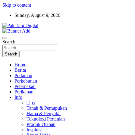
Skip to content
Sunday, August 9, 2026
Startup Sosial Petani Indonesia
Pak Tani Digital
Search
Search
Home
Berita
Pertanian
Perkebunan
Peternakan
Perikanan
Info
Tips
Tanah & Pemupukan
Hama & Penyakit
Teknologi Pertanian
Produk Olahan
Inspirasi