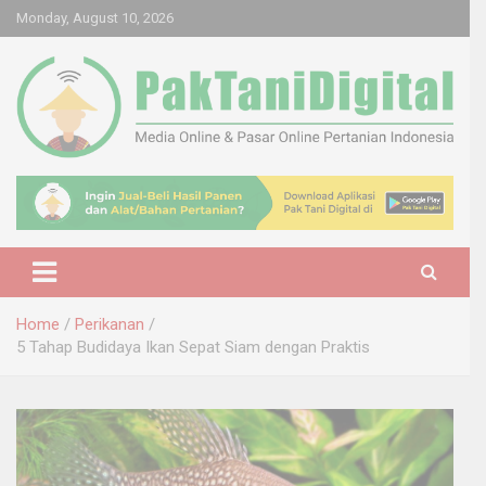
Skip
Monday, August 10, 2026
to
content
Startup Sosial Petani Indonesia
Pak Tani Digital
Home
Perikanan
5 Tahap Budidaya Ikan Sepat Siam dengan Praktis