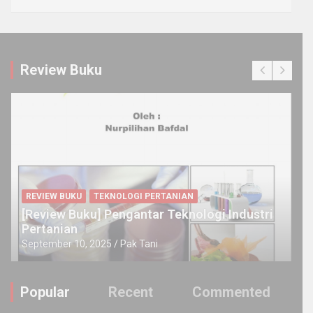
Review Buku
INSPIRASI
OPINI
REVIEW BUKU
[Review] Buku PERTANIAN ORGANIK
(Persyaratan, Budidaya, dan Sertifikasi)
July 28, 2025
Pak Tani
Popular
Recent
Commented