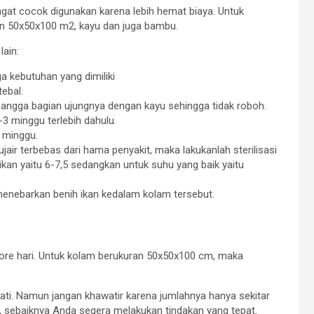
ngat cocok digunakan karena lebih hemat biaya. Untuk
n 50x50x100 m2, kayu dan juga bambu.
lain:
a kebutuhan yang dimiliki
tebal.
 sangga bagian ujungnya dengan kayu sehingga tidak roboh.
-3 minggu terlebih dahulu.
 minggu.
jair terbebas dari hama penyakit, maka lakukanlah sterilisasi
 ikan yaitu 6-7,5 sedangkan untuk suhu yang baik yaitu
menebarkan benih ikan kedalam kolam tersebut.
 sore hari. Untuk kolam berukuran 50x50x100 cm, maka
ati. Namun jangan khawatir karena jumlahnya hanya sekitar
ut, sebaiknya Anda segera melakukan tindakan yang tepat.