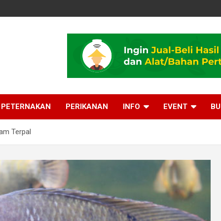
PETERNAKAN
PERIKANAN
INFO
EVENT
BU
lam Terpal