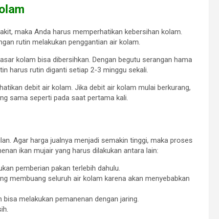
Kolam
enyakit, maka Anda harus memperhatikan kebersihan kolam.
gan rutin melakukan penggantian air kolam.
 dasar kolam bisa dibersihkan. Dengan begutu serangan hama
n harus rutin diganti setiap 2-3 minggu sekali.
tikan debit air kolam. Jika debit air kolam mulai berkurang,
ng sama seperti pada saat pertama kali.
lan. Agar harga jualnya menjadi semakin tinggi, maka proses
an ikan mujair yang harus dilakukan antara lain:
kan pemberian pakan terlebih dahulu.
gsung membuang seluruh air kolam karena akan menyebabkan
h bisa melakukan pemanenan dengan jaring.
ih.