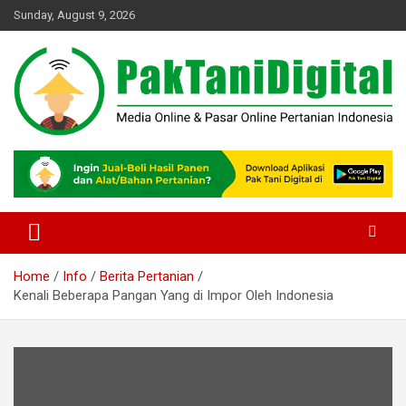
Skip
Sunday, August 9, 2026
to
content
Startup Sosial Petani Indonesia
Pak Tani Digital
Home
Info
Berita Pertanian
Kenali Beberapa Pangan Yang di Impor Oleh Indonesia