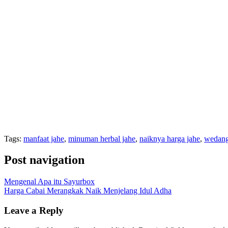
Tags:
manfaat jahe
,
minuman herbal jahe
,
naiknya harga jahe
,
wedang
Post navigation
Mengenal Apa itu Sayurbox
Harga Cabai Merangkak Naik Menjelang Idul Adha
Leave a Reply