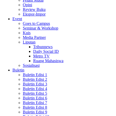
Petani Muda
Opini
Review Buku
Ekspor-Impor
Event
Goes to Campus
Seminar & Workshop
Kuis
Media Partner
Liputan
Tribunnews
Daily Social ID
Metro TV
Ruang Mahasiswa
Sosialisasi
Buletin
Buletin Edisi 1
Buletin Edisi 2
Buletin Edisi 3
Buletin Edisi 4
Buletin Edisi 5
Buletin Edisi 6
Buletin Edisi 7
Buletin Edisi 8
Buletin Edisi 9