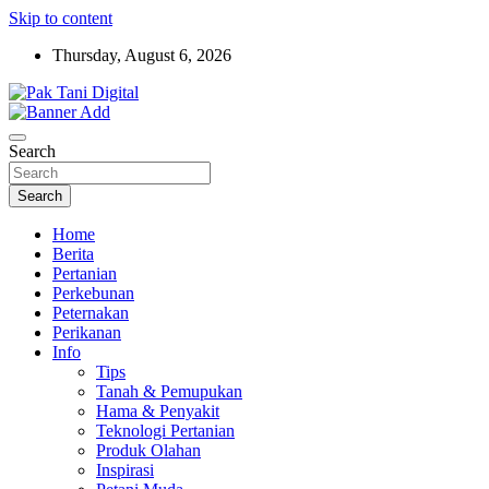
Skip to content
Thursday, August 6, 2026
Startup Sosial Petani Indonesia
Pak Tani Digital
Search
Search
Home
Berita
Pertanian
Perkebunan
Peternakan
Perikanan
Info
Tips
Tanah & Pemupukan
Hama & Penyakit
Teknologi Pertanian
Produk Olahan
Inspirasi