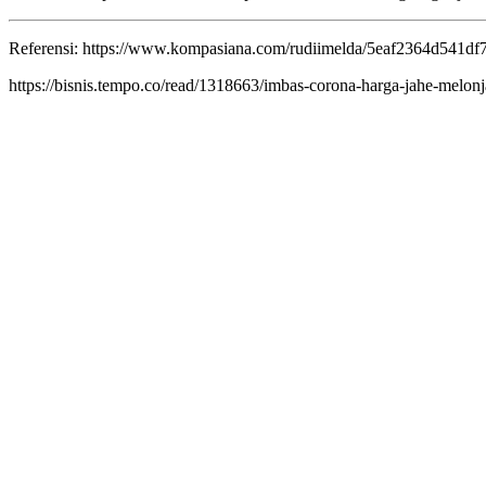
Referensi: https://www.kompasiana.com/rudiimelda/5eaf2364d541df
https://bisnis.tempo.co/read/1318663/imbas-corona-harga-jahe-melon