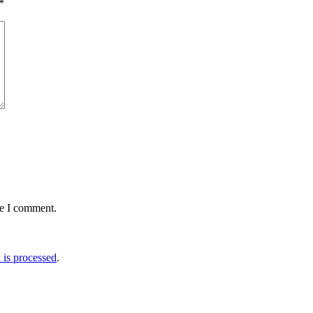
*
me I comment.
is processed
.