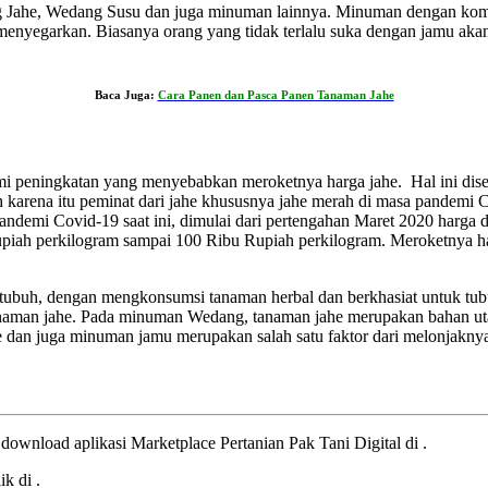
 Jahe, Wedang Susu dan juga minuman lainnya. Minuman dengan komposi
enyegarkan. Biasanya orang yang tidak terlalu suka dengan jamu akan
Baca Juga:
Cara Panen dan Pasca Panen Tanaman Jahe
mi peningkatan yang menyebabkan meroketnya harga jahe. Hal ini dis
h karena itu peminat dari jahe khususnya jahe merah di masa pandemi
andemi Covid-19 saat ini, dimulai dari pertengahan Maret 2020 harga 
ah perkilogram sampai 100 Ribu Rupiah perkilogram. Meroketnya har
tubuh, dengan mengkonsumsi tanaman herbal dan berkhasiat untuk tubu
tanaman jahe. Pada minuman Wedang, tanaman jahe merupakan bahan u
dan juga minuman jamu merupakan salah satu faktor dari melonjaknya
 download aplikasi Marketplace Pertanian Pak Tani Digital di
.
lik di
.