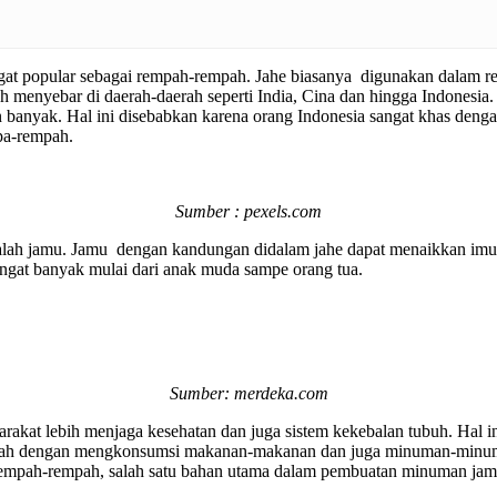
ngat popular sebagai rempah-rempah. Jahe biasanya digunakan dalam 
lah menyebar di daerah-daerah seperti India, Cina dan hingga Indones
n banyak. Hal ini disebabkan karena orang Indonesia sangat khas deng
pa-rempah.
Sumber : pexels.com
alah jamu. Jamu dengan kandungan didalam jahe dapat menaikkan imuni
angat banyak mulai dari anak muda sampe orang tua.
Sumber: merdeka.com
t lebih menjaga kesehatan dan juga sistem kekebalan tubuh. Hal ini 
alah dengan mengkonsumsi makanan-makanan dan juga minuman-minuman 
rempah-rempah, salah satu bahan utama dalam pembuatan minuman jamu