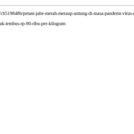
7cb519848b/petani-jahe-merah-meraup-untung-di-masa-pandemi-virus-
jak-tembus-rp-90-ribu-per-kilogram