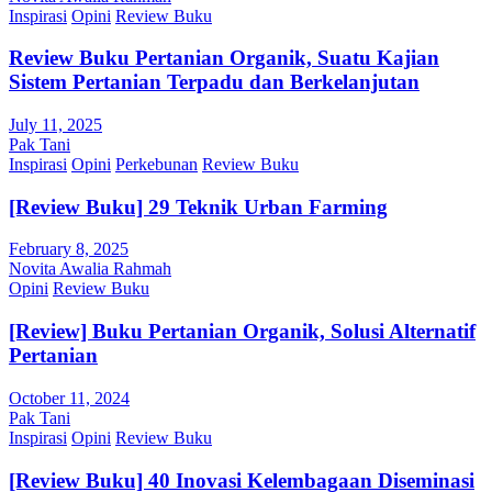
Inspirasi
Opini
Review Buku
Review Buku Pertanian Organik, Suatu Kajian
Sistem Pertanian Terpadu dan Berkelanjutan
July 11, 2025
Pak Tani
Inspirasi
Opini
Perkebunan
Review Buku
[Review Buku] 29 Teknik Urban Farming
February 8, 2025
Novita Awalia Rahmah
Opini
Review Buku
[Review] Buku Pertanian Organik, Solusi Alternatif
Pertanian
October 11, 2024
Pak Tani
Inspirasi
Opini
Review Buku
[Review Buku] 40 Inovasi Kelembagaan Diseminasi