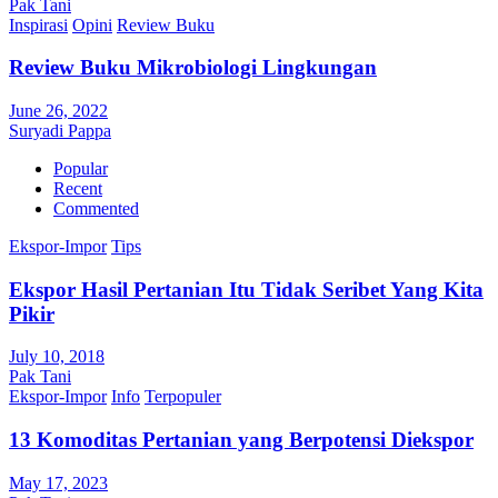
Pak Tani
Inspirasi
Opini
Review Buku
Review Buku Mikrobiologi Lingkungan
June 26, 2022
Suryadi Pappa
Popular
Recent
Commented
Ekspor-Impor
Tips
Ekspor Hasil Pertanian Itu Tidak Seribet Yang Kita
Pikir
July 10, 2018
Pak Tani
Ekspor-Impor
Info
Terpopuler
13 Komoditas Pertanian yang Berpotensi Diekspor
May 17, 2023