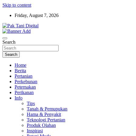
Skip to content
Friday, August 7, 2026
Startup Sosial Petani Indonesia
Pak Tani Digital
Search
Search
Home
Berita
Pertanian
Perkebunan
Peternakan
Perikanan
Info
Tips
Tanah & Pemupukan
Hama & Penyakit
Teknologi Pertanian
Produk Olahan
Inspirasi