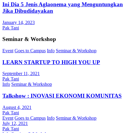
Ini Dia 5 Jenis Aglaonema yang Menguntungkan
Jika Dibudidayakan
January 14, 2023
Pak Tani
Seminar & Workshop
Event
Goes to Campus
Info
Seminar & Workshop
LEARN STARTUP TO HIGH YOU UP
September 11, 2021
Pak Tani
Info
Seminar & Workshop
Talkshow : INOVASI EKONOMI KOMUNITAS
August 4, 2021
Pak Tani
Event
Goes to Campus
Info
Seminar & Workshop
July 12, 2021
Pak Tani