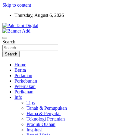
Skip to content
Thursday, August 6, 2026
Startup Sosial Petani Indonesia
Pak Tani Digital
Search
Search
Home
Berita
Pertanian
Perkebunan
Peternakan
Perikanan
Info
Tips
Tanah & Pemupukan
Hama & Penyakit
Teknologi Pertanian
Produk Olahan
Inspirasi