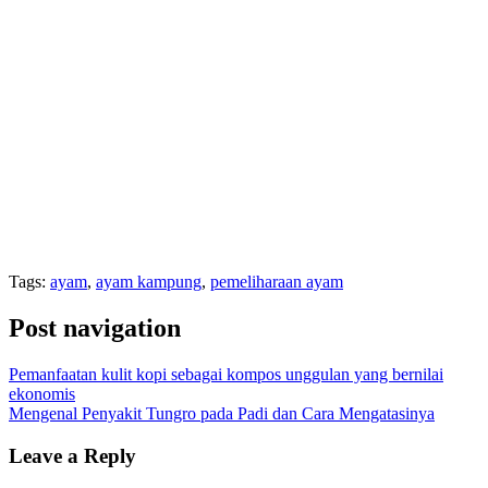
Tags:
ayam
,
ayam kampung
,
pemeliharaan ayam
Post navigation
Pemanfaatan kulit kopi sebagai kompos unggulan yang bernilai
ekonomis
Mengenal Penyakit Tungro pada Padi dan Cara Mengatasinya
Leave a Reply