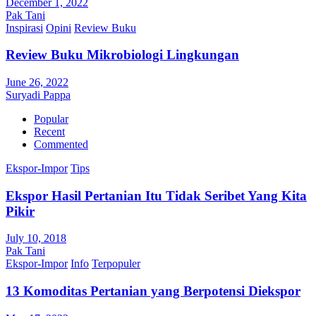
December 1, 2022
Pak Tani
Inspirasi
Opini
Review Buku
Review Buku Mikrobiologi Lingkungan
June 26, 2022
Suryadi Pappa
Popular
Recent
Commented
Ekspor-Impor
Tips
Ekspor Hasil Pertanian Itu Tidak Seribet Yang Kita
Pikir
July 10, 2018
Pak Tani
Ekspor-Impor
Info
Terpopuler
13 Komoditas Pertanian yang Berpotensi Diekspor