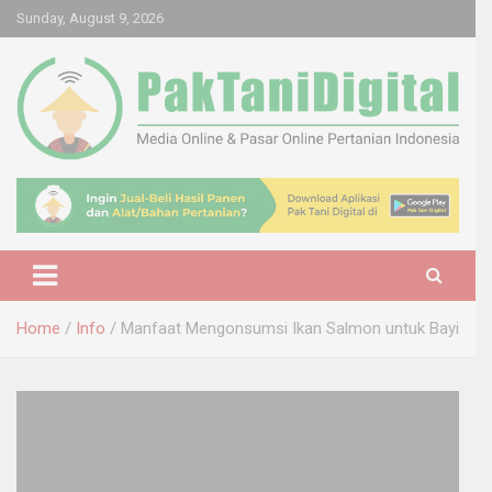
Skip
Sunday, August 9, 2026
to
content
Startup Sosial Petani Indonesia
Pak Tani Digital
Home
Info
Manfaat Mengonsumsi Ikan Salmon untuk Bayi