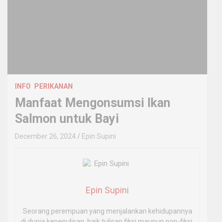
INFO
PERIKANAN
Manfaat Mengonsumsi Ikan
Salmon untuk Bayi
December 26, 2024
Epin Supini
Epin Supini
Seorang perempuan yang menjalankan kehidupannya
di dunia kepenulisan, baik tulisan fiksi maupun non-fiksi.