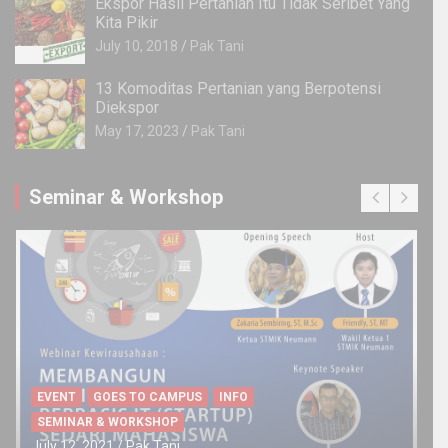
Ekspor Hasil Pertanian Itu Tidak Seribet Yang
Kita Pikir
July 10, 2018
Pak Tani
13 Komoditas Pertanian yang Berpotensi
Diekspor
May 17, 2023
Pak Tani
Seminar & Workshop
EVENT
GOES TO CAMPUS
INFO
IN
Wo
SEMINAR & WORKSHOP
July 12, 2021
Pak Tani
Jul