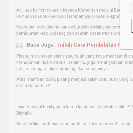
Adi juga berterimakasih kepada Kementan melalui Badan Ka
kemudahan untuk ekspor. Harapannya proses ekspor akan te
Keperluan stok pisang yang dibutuhkan Malaysia ternyata di
pembuatan keripik pisang dan eceran pasar tradisional.
Baca Juga :
Inilah Cara Pembibitan Pisa
Pisang merupakan salah satu buah yang kaya manfaat di a
menurunkan risiko stroke. Selain itu, juga meningkatkan sta
hati, mencegah tukak lambung, dan sebagainya.
Atas manfaat itulah, pisang menjadi salah satu buah yang p
kamu Sobat PTD?
Ingin menjual hasil panen kamu langsung ke pembeli akhir? 
Digital di
.
Butuh artikel pertanian atau berita pertanian terbaru? Langsu