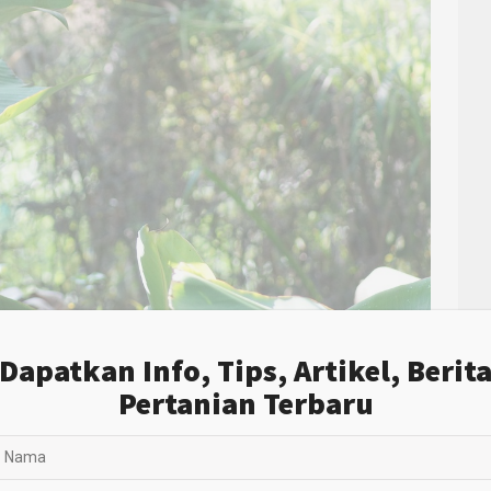
Dapatkan Info, Tips, Artikel, Berit
Pertanian Terbaru
untuk didistribusikan ke Malaysia dan JepangEks