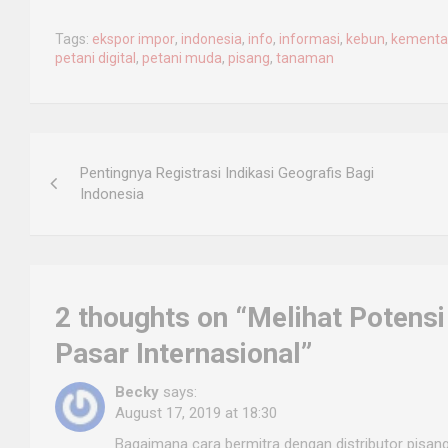
Tags:
ekspor impor
,
indonesia
,
info
,
informasi
,
kebun
,
kementa
petani digital
,
petani muda
,
pisang
,
tanaman
Post
Pentingnya Registrasi Indikasi Geografis Bagi
navigation
Indonesia
2 thoughts on “
Melihat Potensi
Pasar Internasional
”
Becky
says:
August 17, 2019 at 18:30
Bagaimana cara bermitra dengan distributor pisang