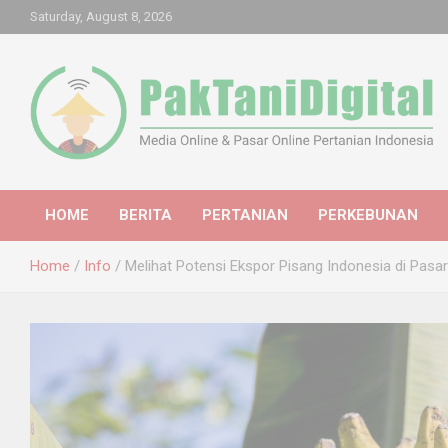
Skip
Saturday, August 8, 2026
to
content
Startup Sosial Petani Indonesia
Pak Tani Digital
HOME
BERITA
PERTANIAN
PERKEBUNAN
Home
Info
Melihat Potensi Ekspor Pisang Indonesia di Pasar