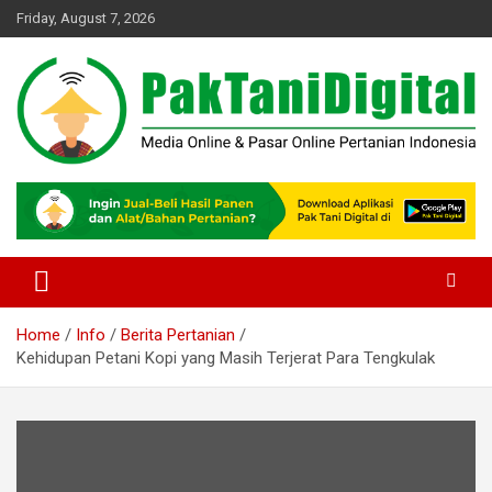
Skip
Friday, August 7, 2026
to
content
Startup Sosial Petani Indonesia
Pak Tani Digital
Home
Info
Berita Pertanian
Kehidupan Petani Kopi yang Masih Terjerat Para Tengkulak