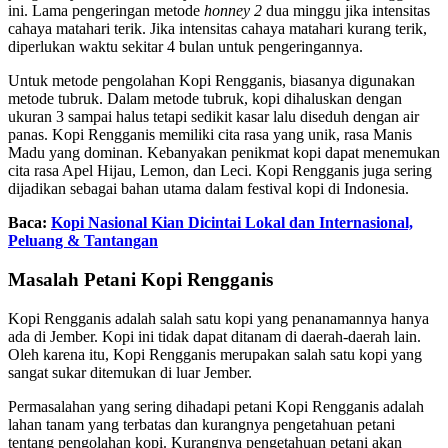
ini. Lama pengeringan metode
honney 2
dua minggu jika intensitas
cahaya matahari terik. Jika intensitas cahaya matahari kurang terik,
diperlukan waktu sekitar 4 bulan untuk pengeringannya.
Untuk metode pengolahan Kopi Rengganis, biasanya digunakan
metode tubruk. Dalam metode tubruk, kopi dihaluskan dengan
ukuran 3 sampai halus tetapi sedikit kasar lalu diseduh dengan air
panas. Kopi Rengganis memiliki cita rasa yang unik, rasa Manis
Madu yang dominan. Kebanyakan penikmat kopi dapat menemukan
cita rasa Apel Hijau, Lemon, dan Leci. Kopi Rengganis juga sering
dijadikan sebagai bahan utama dalam festival kopi di Indonesia.
Baca:
Kopi Nasional Kian Dicintai Lokal dan Internasional,
Peluang & Tantangan
Masalah Petani Kopi Rengganis
Kopi Rengganis adalah salah satu kopi yang penanamannya hanya
ada di Jember. Kopi ini tidak dapat ditanam di daerah-daerah lain.
Oleh karena itu, Kopi Rengganis merupakan salah satu kopi yang
sangat sukar ditemukan di luar Jember.
Permasalahan yang sering dihadapi petani Kopi Rengganis adalah
lahan tanam yang terbatas dan kurangnya pengetahuan petani
tentang pengolahan kopi. Kurangnya pengetahuan petani akan