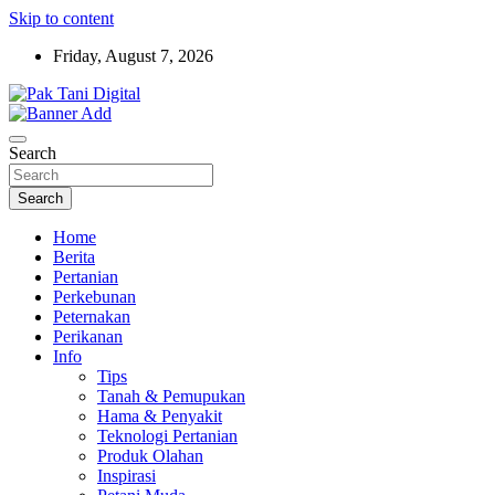
Skip to content
Friday, August 7, 2026
Startup Sosial Petani Indonesia
Pak Tani Digital
Search
Search
Home
Berita
Pertanian
Perkebunan
Peternakan
Perikanan
Info
Tips
Tanah & Pemupukan
Hama & Penyakit
Teknologi Pertanian
Produk Olahan
Inspirasi