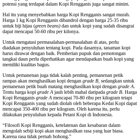
potensi yang terdapat dalam Kopi Rengganis juga sangat minim.
Hal itu yang menyebabkan harga Kopi Rengganis sangat murah.
Harga 1 kg Kopi Rengganis dibandrol dengan harga 25-35 ribu
untuk biji hijau (
green beans)
dan untuk kopi yang sudah disangrai
dapat mencapai 50-60 ribu per kilonya.
Untuk mengatasi permasalahan-permasalahan di atas, perlu
diadakan penyuluhan tentang kopi. Pada dasarnya, tanaman kopi
harus dirawat dengan baik. Pemberian pupuk dan pemotongan
tangkai daun perlu diperhatikan agar mendapatkan buah kopi yang
memiliki kualitas bagus.
Untuk pemanenan juga tidak kalah penting, pemanenan petik
rampas akan menghasilkan kopi dengan
grade B,
sedangkan untuk
pemanenan petik buah matang menghasilkan kopi dengan
grade A
.
Tentu harga kopi
grade A
jauh lebih mahal daripada
grade B.
Harga
Kopi Rengganis
grade A
mencapai 70-80 ribu per kilogram tetapi
Kopi Rengganis yang sudah diolah oleh beberapa Kedai Kopi dapat
mencapai 350-400 ribu per kilogram. Oleh karena itu, perlu
dilakukan penyuluhan kepada Petani Kopi di Indonesia.
“Filosofi Kopi Rengganis, ketelatenan dan kesabaran dalam
mengolah sebiji kopi akan menghasilkan rasa yang luar biasa.
Karena rasa tidak pernah bohong.”