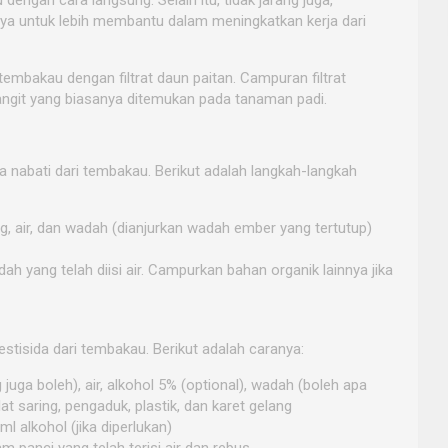
nya untuk lebih membantu dalam meningkatkan kerja dari
tembakau dengan filtrat daun paitan. Campuran filtrat
git yang biasanya ditemukan pada tanaman padi.
 nabati dari tembakau. Berikut adalah langkah-langkah
, air, dan wadah (dianjurkan wadah ember yang tertutup)
 yang telah diisi air. Campurkan bahan organik lainnya jika
estisida dari tembakau. Berikut adalah caranya:
juga boleh), air, alkohol 5% (optional), wadah (boleh apa
t saring, pengaduk, plastik, dan karet gelang
 alkohol (jika diperlukan)
panci yang telah terisi air dan rebus