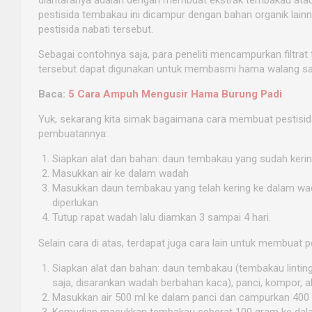
pestisida tembakau ini dicampur dengan bahan organik lain
pestisida nabati tersebut.
Sebagai contohnya saja, para peneliti mencampurkan filtrat 
tersebut dapat digunakan untuk membasmi hama walang san
Baca:
5 Cara Ampuh Mengusir Hama Burung Padi
Yuk, sekarang kita simak bagaimana cara membuat pestisida
pembuatannya:
Siapkan alat dan bahan: daun tembakau yang sudah kering
Masukkan air ke dalam wadah
Masukkan daun tembakau yang telah kering ke dalam wadah
diperlukan
Tutup rapat wadah lalu diamkan 3 sampai 4 hari.
Selain cara di atas, terdapat juga cara lain untuk membuat p
Siapkan alat dan bahan: daun tembakau (tembakau linting 
saja, disarankan wadah berbahan kaca), panci, kompor, ala
Masukkan air 500 ml ke dalam panci dan campurkan 400 ml
Kemudian masukkan tembakau seberat 100 gram ke dalam 