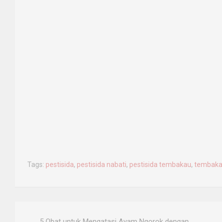
Tags:
pestisida
,
pestisida nabati
,
pestisida tembakau
,
tembak
Post
5 Obat untuk Mengatasi Ayam Ngorok dengan