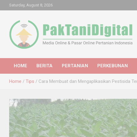
Skip
Saturday, August 8, 2026
to
content
Startup Sosial Petani Indonesia
Pak Tani Digital
HOME
BERITA
PERTANIAN
PERKEBUNAN
Home
Tips
Cara Membuat dan Mengaplikasikan Pestisida T