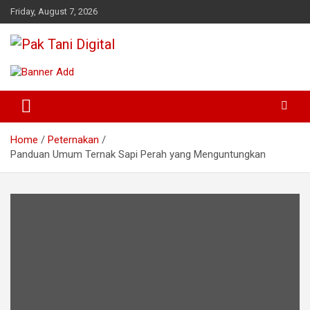
Skip
Friday, August 7, 2026
to
content
Startup Sosial Petani Indonesia
Pak Tani Digital
Home
Peternakan
Panduan Umum Ternak Sapi Perah yang Menguntungkan